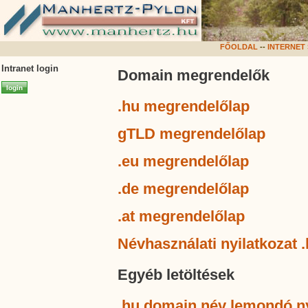
FŐOLDAL
--
INTERNET
Intranet login
Domain megrendelők
.hu megrendelőlap
gTLD megrendelőlap
.eu megrendelőlap
.de megrendelőlap
.at megrendelőlap
Névhasználati nyilatkozat
Egyéb letöltések
.hu domain név lemondó nyi