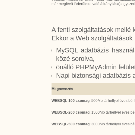
már meglévõ tárterületre való átirányítása) egyszeri
A fenti szolgáltatások mellé
Ekkor a Web szolgáltatások 
MySQL adatbázis használa
közé sorolva,
önálló PHPMyAdmin felület 
Napi biztonsági adatbázis
Megnevezés
WEBSQL-100 csomag
: 500Mb tárhellyel éves bérle
WEBSQL-200 csomag
: 1500Mb tárhellyel éves bérl
WEBSQL-500 csomag
: 3000Mb tárhellyel éves bérl