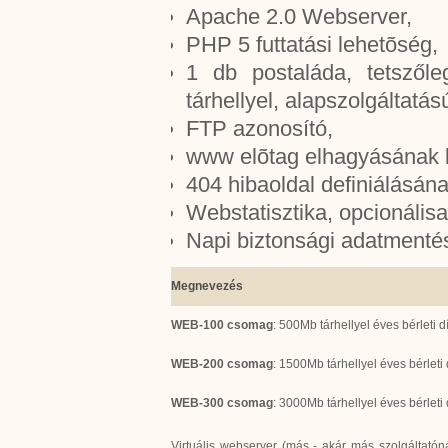
Apache 2.0 Webserver,
PHP 5 futtatási lehetõség,
1 db postaláda, tetszől
tárhellyel, alapszolgáltatás
FTP azonosító,
www elõtag elhagyásának 
404 hibaoldal definiálásán
Webstatisztika, opcionálisa
Napi biztonsági adatmentés
Megnevezés
WEB-100 csomag
: 500Mb tárhellyel éves bérleti dí
WEB-200 csomag
: 1500Mb tárhellyel éves bérleti 
WEB-300 csomag
: 3000Mb tárhellyel éves bérleti 
Virtuális webserver (más - akár más szolgáltatóná