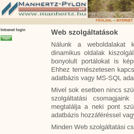
FŐOLDAL
--
INTERNET
Intranet login
Web szolgáltatások
Nálunk a weboldalakat k
dinamikus oldalak kiszolgá
bonyolult portálokat is ké
Ehhez természetesen kapcs
adatbázis vagy MS-SQL adatb
Mivel sok esetben nincs sz
szolgáltatási csomagjaink
megtalálja a neki pont szü
adatbázis hozzáféréssel vagy
Minden Web szolgáltatási cs